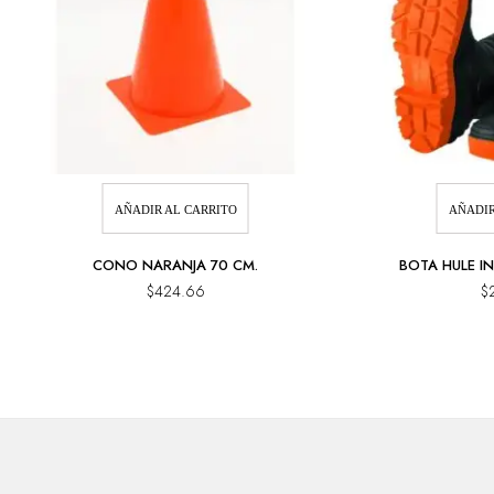
AÑADIR AL CARRITO
AÑADIR
CONO NARANJA 70 CM.
BOTA HULE IN
$
424.66
$