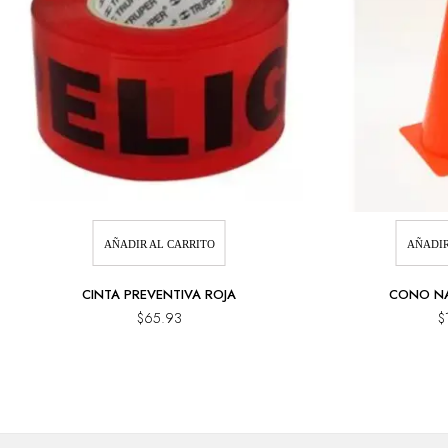
AÑADIR AL CARRITO
AÑADIR
CINTA PREVENTIVA ROJA
CONO NA
$
65.93
$