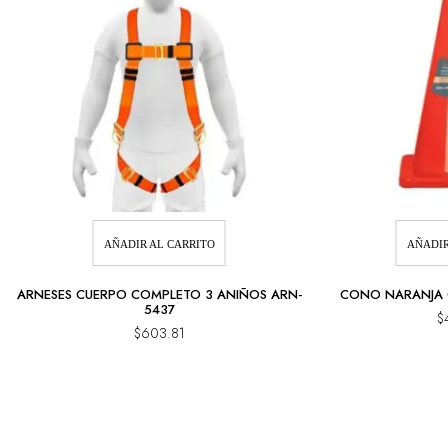
AÑADIR AL CARRITO
AÑADIR
ARNESES CUERPO COMPLETO 3 ANIÑOS ARN-
CONO NARANJA C
5437
$
$
603.81