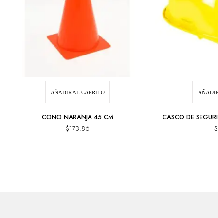
AÑADIR AL CARRITO
AÑADIR
CONO NARANJA 45 CM
CASCO DE SEGURI
$
173.86
$