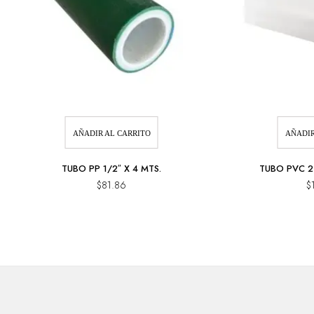
AÑADIR AL CARRITO
AÑADIR
TUBO PP 1/2″ X 4 MTS.
TUBO PVC 2
$
81.86
$