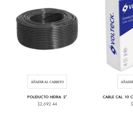
AÑADIR AL CARRITO
AÑADIR
POLIDUCTO HIDRA. 2″
CABLE CAL. 10 
$
2,692.44
$