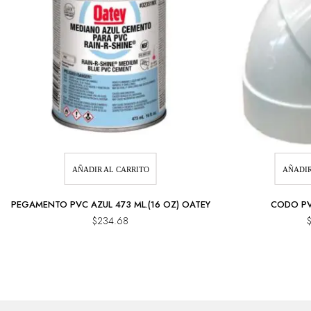
AÑADIR AL CARRITO
AÑADIR
PEGAMENTO PVC AZUL 473 ML.(16 OZ) OATEY
CODO PVC
$
234.68