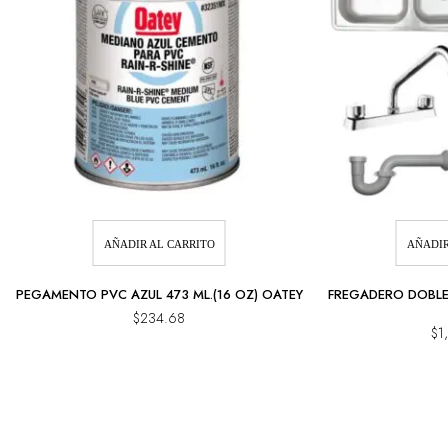
AÑADIR AL CARRITO
AÑADIR
PEGAMENTO PVC AZUL 473 ML.(16 OZ) OATEY
FREGADERO DOBLE
$
234.68
$
1