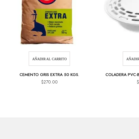
AÑADIR AL CARRITO
AÑADIR
CEMENTO GRIS EXTRA 50 KGS.
COLADERA PVC-B
$
270.00
$