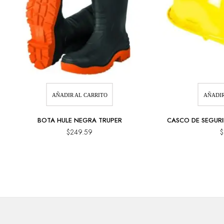
AÑADIR AL CARRITO
AÑADIR
BOTA HULE NEGRA TRUPER
CASCO DE SEGURI
$
249.59
$