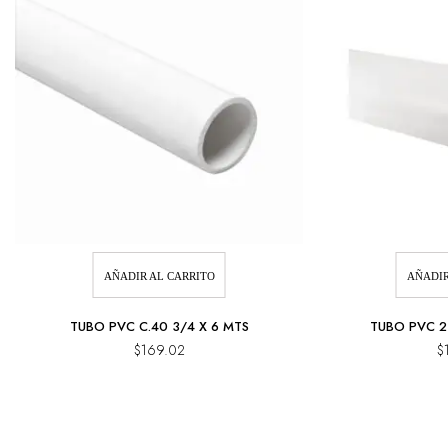
AÑADIR AL CARRITO
AÑADIR
TUBO PVC C.40 3/4 X 6 MTS
TUBO PVC 2
$
169.02
$