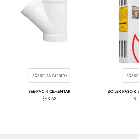
AÑADIR AL CARRITO
AÑADIR
YEE-PVC 4 CEMENTAR
BOILER PASO 6 
$
63.63
$
1