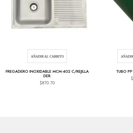
AÑADIR AL CARRITO
AÑADIR
FREGADERO INOXIDABLE MCM-402 C/REJILLA
TUBO PP 
DER.
$
$
870.70