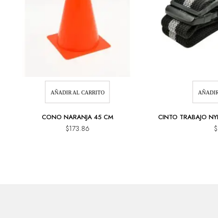
AÑADIR AL CARRITO
AÑADIR
CONO NARANJA 45 CM
CINTO TRABAJO N
$
173.86
$