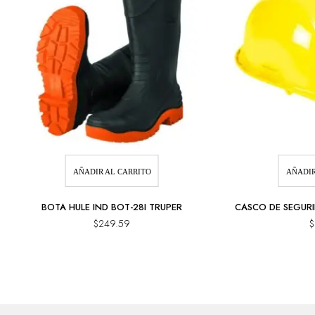
AÑADIR AL CARRITO
AÑADIR
BOTA HULE IND BOT-28I TRUPER
CASCO DE SEGURI
$
249.59
$