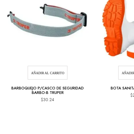
AÑADIR AL CARRITO
AÑADIR
BARBOQUEJO P/CASCO DE SEGURIDAD
BOTA SANIT
BARBO-B TRUPER
$
$
30.24