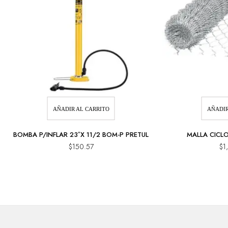
AÑADIR AL CARRITO
AÑADIR
BOMBA P/INFLAR 23″X 11/2 BOM-P PRETUL
MALLA CICLO
$
150.57
$
1