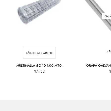
No d
Le
AÑADIR AL CARRITO
MULTIMALLA 5 X 10 1.00 MTO.
GRAPA GALVANI
$
74.52
$