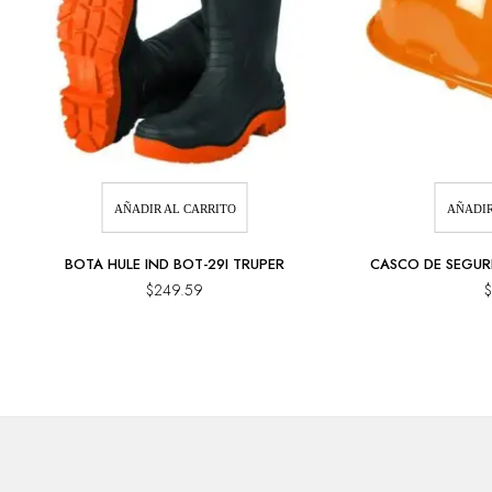
AÑADIR AL CARRITO
AÑADIR
BOTA HULE IND BOT-29I TRUPER
CASCO DE SEGUR
$
249.59
$