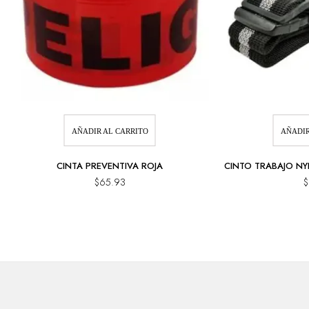
AÑADIR AL CARRITO
AÑADIR
CINTA PREVENTIVA ROJA
CINTO TRABAJO N
$
65.93
$